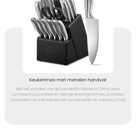
Keukenmes met metalen handvat
Met het voordeel van de Everwealth-fabriek in China, door
consistent proceswerk en strenge leveringsnormen, proberen
producten uit onze fabriek aan uw behoeften te voldoen, of het
nu gaat om groothandel in kleine volumes, OEM-service,
incubatie van merkaanpassingen, neem vandaag nog contact
op met onze projectmanager voor preferentiële prijzen en breng
uw ideeën tot leven via onze fabriek.