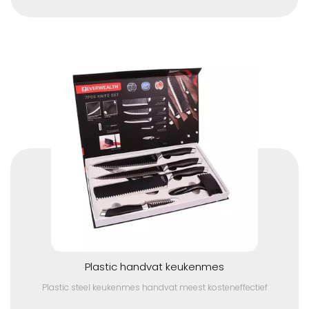
Plastic handvat keukenmes
Plastic steel keukenmes handvat meest kosteneffectief